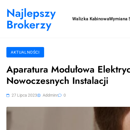
Skip to content
Najlepszy
Walizka Kabinowa
Wymiana S
Brokerzy
AKTUALNOŚCI
Aparatura Modułowa Elektry
Nowoczesnych Instalacji
27 Lipca 2023
Addminr
0