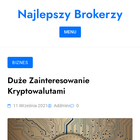
Skip to content
Najlepszy Brokerzy
MENU
BIZNES
Duże Zainteresowanie
Kryptowalutami
11 Września 2021
Addminr
0