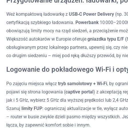
Przygotowanie urządzeń: ładowarki, po
Weź kompaktową ładowarkę z
USB‑C Power Delivery
(np. 3
certyfikacją szybkiego ładowania.
Powerbank
10 000–20 000 
obowiązują limity mocy na rząd siedzeń, a przeciążenie mo
Większość autokarów w Europie oferuje
gniazdka typu E/F 
obsługiwanym przez lokalnego partnera, upewnij się, czy nie
co drugim siedzeniu – miej pod ręką dłuższy przewód, by nie
Logowanie do pokładowego Wi‑Fi i opt
Po zajęciu miejsca włącz
tryb samolotowy + Wi‑Fi
, by ogran
pojawi się strona logowania (
captive portal
) z akceptacją r
jak i 5 GHz, wybierz 5 GHz dla wyższej prędkości lub 2,4 GH
Szanuj
limity FUP
: ograniczaj aktualizacje w tle, wyłącz au
– router w busie zwykle dzieli pasmo między wszystkich. Jeżel
łącza, by zapewnić komfort sobie i innym.