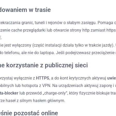
adowaniem w trasie
rzekraczania granic, tuneli i rejonów o słabym zasięgu. Pomaga
ie cache przeglądarki lub otwarcie strony http zamiast https. J
E.
ie jest wyłączony (część instalacji działa tylko w trakcie jazdy).
do telefonu, ale nie do laptopa. Jeśli podejrzewasz przeciążenie
 korzystanie z publicznej sieci
orzystaj wyłącznie z
HTTPS
, a do kont krytycznych aktywuj
uwie
bilnych lub hotspota z VPN. Na urządzeniach aktywuj zaporę i 
ta‑blocker
lub przewód „charge‑only”, który fizycznie blokuje tra
rze haseł z silnym hasłem głównym.
śnie pozostać online