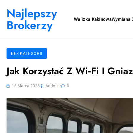
Skip to content
Najlepszy
Walizka Kabinowa
Wymiana S
Brokerzy
BEZ KATEGORII
Jak Korzystać Z Wi‑Fi I Gn
16 Marca 2026
Addminr
0