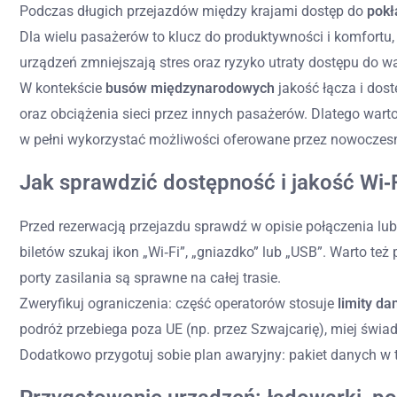
Podczas długich przejazdów między krajami dostęp do
pokł
Dla wielu pasażerów to klucz do produktywności i komfortu, 
urządzeń zmniejszają stres oraz ryzyko utraty dostępu do 
W kontekście
busów międzynarodowych
jakość łącza i dos
oraz obciążenia sieci przez innych pasażerów. Dlatego wart
w pełni wykorzystać możliwości oferowane przez nowoczes
Jak sprawdzić dostępność i jakość Wi‑
Przed rezerwacją przejazdu sprawdź w opisie połączenia lub
biletów szukaj ikon „Wi‑Fi”, „gniazdko” lub „USB”. Warto też
porty zasilania są sprawne na całej trasie.
Zweryfikuj ograniczenia: część operatorów stosuje
limity da
podróż przebiega poza UE (np. przez Szwajcarię), miej świa
Dodatkowo przygotuj sobie plan awaryjny: pakiet danych w te