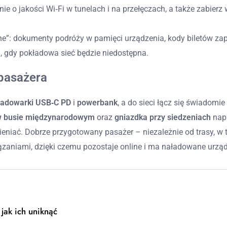
e o jakości Wi‑Fi w tunelach i na przełęczach, a także zabierz
ne”: dokumenty podróży w pamięci urządzenia, kody biletów zap
 gdy pokładowa sieć będzie niedostępna.
 pasażera
ładowarki USB‑C PD
i
powerbank
, a do sieci łącz się świadomi
w busie międzynarodowym
oraz
gniazdka przy siedzeniach
napr
eniać. Dobrze przygotowany pasażer – niezależnie od trasy, w t
ązaniami, dzięki czemu pozostaje online i ma naładowane urządz
jak ich uniknąć