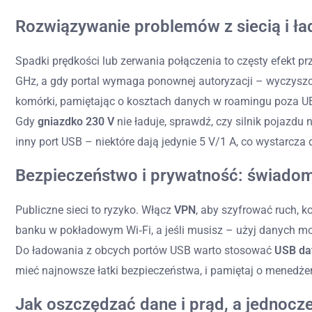
Rozwiązywanie problemów z siecią i ł
Spadki prędkości lub zerwania połączenia to częsty efekt p
GHz, a gdy portal wymaga ponownej autoryzacji – wyczyszczen
komórki, pamiętając o kosztach danych w roamingu poza U
Gdy
gniazdko 230 V
nie ładuje, sprawdź, czy silnik pojazdu n
inny port USB – niektóre dają jedynie 5 V/1 A, co wystarcza 
Bezpieczeństwo i prywatność: świadome
Publiczne sieci to ryzyko. Włącz
VPN
, aby szyfrować ruch, k
banku w pokładowym Wi‑Fi, a jeśli musisz – użyj danych mo
Do ładowania z obcych portów USB warto stosować
USB da
mieć najnowsze łatki bezpieczeństwa, i pamiętaj o menedże
Jak oszczędzać dane i prąd, a jednocze