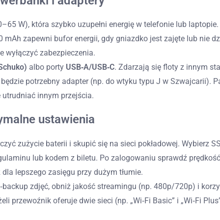
werbanki i adaptery
0–65 W), która szybko uzupełni energię w telefonie lub laptopie.
mAh zapewni bufor energii, gdy gniazdko jest zajęte lub nie dzi
że wyłączyć zabezpieczenia.
(Schuko)
albo porty
USB‑A/USB‑C
. Zdarzają się floty z innym s
 będzie potrzebny adapter (np. do wtyku typu J w Szwajcarii). P
 utrudniać innym przejścia.
ymalne ustawienia
iczyć zużycie baterii i skupić się na sieci pokładowej. Wybierz
egulaminu lub kodem z biletu. Po zalogowaniu sprawdź prędkość 
z dla lepszego zasięgu przy dużym tłumie.
to‑backup zdjęć, obniż jakość streamingu (np. 480p/720p) i korz
i przewoźnik oferuje dwie sieci (np. „Wi‑Fi Basic” i „Wi‑Fi Plus