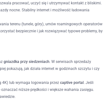
zwala pracować, uczyć się i utrzymywać kontakt z bliskimi.
jazdy nocne. Stabilny internet i możliwość ładowania
towania terenu (tunele, góry), umów roamingowych operatorów
korzystać bezpiecznie i jak rozwiązywać typowe problemy, by
az
gniazdka przy siedzeniach
. W serwisach sprzedaży
iej pokazują, jak działa internet w godzinach szczytu i czy
ing 4K) lub wymaga logowania przez
captive portal
. Jeśli
e oznaczać niższe prędkości i większe wahania zasięgu.
awiedzie.