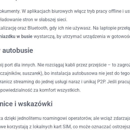
i dokumenty. W aplikacjach biurowych włącz tryb pracy offline i
ładowanie stron w słabszej sieci.
lizację oraz Bluetooth, gdy ich nie używasz. Na laptopie przełąc
niazdku w busie
wystarczą, by utrzymać urządzenia w gotowośc
w autobusie
nij port dla innych. Nie rozciągaj kabli przez przejście – to z
zajników, suszarek), bo instalacja autobusowa nie jest do teg
 ogranicz streaming do jednej usługi naraz i unikaj P2P. Jeśli p
owiedzialność za komfort wszystkich.
nice i wskazówki
a dzięki jednolitemu roamingowi operatorów, ale wciąż zdarzają
owe korzystają z lokalnych kart SIM, co może oznaczać ostrzejs