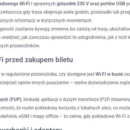
adowego Wi‑Fi
i sprawnych
gniazdek 230 V oraz portów USB
po
zwłaszcza gdy trasa obejmuje wiele godzin, przesiadki lub prze
ważnych informacji w krytycznych momentach.
tępność zasilania bywają zmienne, bo zależą od trasy, ukształ
o wiedzieć, jak zawczasu sprawdzić te udogodnienia, jak z nich 
nych przewoźników.
Fi przed zakupem biletu
 w regulaminie przewoźnika, czy dostępne jest
Wi‑Fi w busie
or
 przejrzeć opinie innych pasażerów – realne doświadczenia najlep
nych (FUP)
, blokady aplikacji o dużym transferze (P2P, stream
domość, że router pokładowy korzysta z lokalnych sieci, co moż
lefonie, eSIM i mapy offline – to cenne, gdy pokładowe Wi‑Fi z