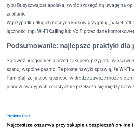
typu Busyszwajcariapolska, zwróć szczególną uwagę na opini
zasilanie.
W przypadku długich nocnych kursów przygotuj „pakiet offli
łączności (np.
Wi‑Fi Calling
lub VoIP przez dane komórkowe),
Podsumowanie: najlepsze praktyki dla
Sprawdź udogodnienia przed zakupem, przygotuj właściwe
szanuj wspólne pasmo. Te proste nawyki sprawią, że
Wi‑Fi 
Pamiętaj, że jakość łączności w drodze zawsze może się zmi
planów awaryjnych i elastycznie przełącza się między rozwi
Nawigacja wpisu
Previous Post:
Najczęstsze oszustwa przy zakupie ubezpieczeń on-line i 