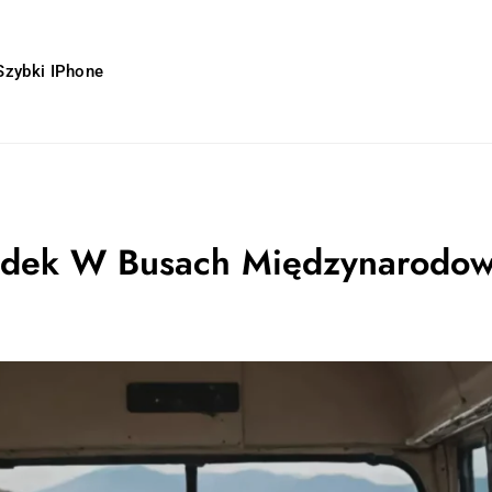
zybki IPhone
iazdek W Busach Międzynarodo