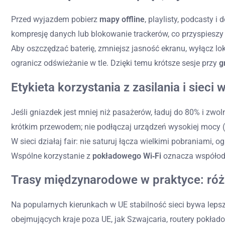
Przed wyjazdem pobierz
mapy offline
, playlisty, podcasty 
kompresję danych lub blokowanie trackerów, co przyspieszy 
Aby oszczędzać baterię, zmniejsz jasność ekranu, wyłącz loka
ogranicz odświeżanie w tle. Dzięki temu krótsze sesje przy
g
Etykieta korzystania z zasilania i sieci 
Jeśli gniazdek jest mniej niż pasażerów, ładuj do 80% i zwol
krótkim przewodem; nie podłączaj urządzeń wysokiej mocy (c
W sieci działaj fair: nie saturuj łącza wielkimi pobraniami,
Wspólne korzystanie z
pokładowego Wi‑Fi
oznacza współodp
Trasy międzynarodowe w praktyce: róż
Na popularnych kierunkach w UE stabilność sieci bywa lepsz
obejmujących kraje poza UE, jak Szwajcaria, routery pokład