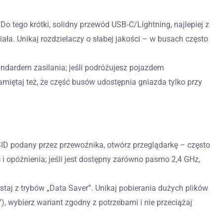
 Do tego krótki, solidny przewód USB‑C/Lightning, najlepiej z
ała. Unikaj rozdzielaczy o słabej jakości – w busach często
tandardem zasilania; jeśli podróżujesz pojazdem
amiętaj też, że część busów udostępnia gniazda tylko przy
 SSID podany przez przewoźnika, otwórz przeglądarkę – często
i opóźnienia; jeśli jest dostępny zarówno pasmo 2,4 GHz,
ystaj z trybów „Data Saver”. Unikaj pobierania dużych plików
”), wybierz wariant zgodny z potrzebami i nie przeciążaj