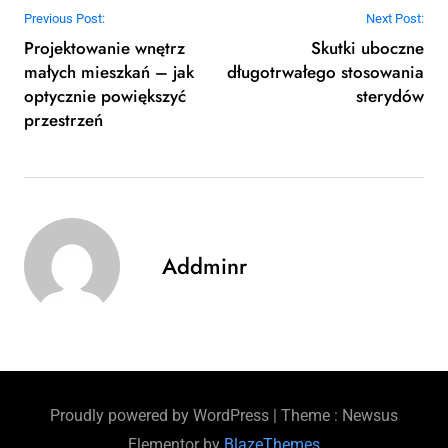
Nawigacja wpisu
Previous Post:
Next Post:
Projektowanie wnętrz
Skutki uboczne
małych mieszkań – jak
długotrwałego stosowania
optycznie powiększyć
sterydów
przestrzeń
Addminr
Proudly powered by WordPress
|
Theme : Newsus
Elementor by
BlazeThemes