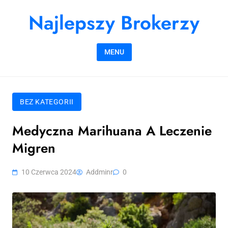
Skip to content
Najlepszy Brokerzy
MENU
BEZ KATEGORII
Medyczna Marihuana A Leczenie
Migren
10 Czerwca 2024
Addminr
0