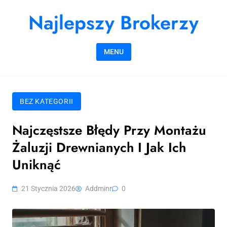
Skip to content
Najlepszy Brokerzy
MENU
BEZ KATEGORII
Najczęstsze Błędy Przy Montażu
Żaluzji Drewnianych I Jak Ich
Uniknąć
21 Stycznia 2026
Addminr
0