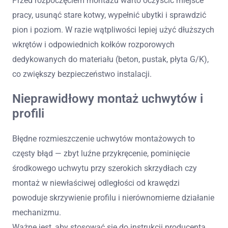
Przed rozpoczęciem montażu warto oczyścić miejsce
pracy, usunąć stare kotwy, wypełnić ubytki i sprawdzić
pion i poziom. W razie wątpliwości lepiej użyć dłuższych
wkrętów i odpowiednich kołków rozporowych
dedykowanych do materiału (beton, pustak, płyta G/K),
co zwiększy bezpieczeństwo instalacji.
Nieprawidłowy montaż uchwytów i
profili
Błędne rozmieszczenie uchwytów montażowych to
częsty błąd — zbyt luźne przykręcenie, pominięcie
środkowego uchwytu przy szerokich skrzydłach czy
montaż w niewłaściwej odległości od krawędzi
powoduje skrzywienie profilu i nierównomierne działanie
mechanizmu.
Ważne jest, aby stosować się do instrukcji producenta