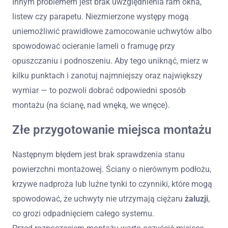
Innym problemem jest brak uwzględnienia ram okna,
listew czy parapetu. Niezmierzone występy mogą
uniemożliwić prawidłowe zamocowanie uchwytów albo
spowodować ocieranie lameli o framugę przy
opuszczaniu i podnoszeniu. Aby tego uniknąć, mierz w
kilku punktach i zanotuj najmniejszy oraz największy
wymiar — to pozwoli dobrać odpowiedni sposób
montażu (na ścianę, nad wnęką, we wnęce).
Złe przygotowanie miejsca montażu
Następnym błędem jest brak sprawdzenia stanu
powierzchni montażowej. Ściany o nierównym podłożu,
krzywe nadproża lub luźne tynki to czynniki, które mogą
spowodować, że uchwyty nie utrzymają ciężaru
żaluzji
,
co grozi odpadnięciem całego systemu.