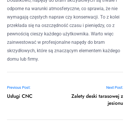
Dodatkowo, napędy do bram skrzydłowych są trwałe i
odporne na warunki atmosferyczne, co sprawia, że nie
wymagają częstych napraw czy konserwacji. To z kolei
przekłada się na oszczędność czasu i pieniędzy, co z
pewnością cieszy każdego użytkownika. Warto więc
zainwestować w profesjonalne napędy do bram
skrzydłowych, które są znaczącym elementem każdego
domu lub firmy.
Nawigacja wpisu
Previous Post:
Next Post:
Usługi CNC
Zalety deski tarasowej z
jesionu