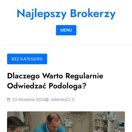
Skip to content
Najlepszy Brokerzy
MENU
BEZ KATEGORII
Dlaczego Warto Regularnie
Odwiedzać Podologa?
23 Września 2024
Addminr
0